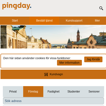
Start
Beställ tjänst
Kundsupport
Mer
Den här sidan använder cookies för vissa funktioner:
Jag förstår
Mer information
Kundvagn
Privat
Företag
Fastighet
Studenter
Seniorer